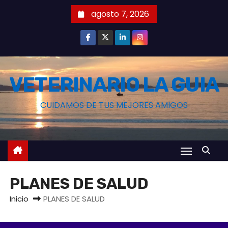
S
agosto 7, 2026
a
l
t
a
r
VETERINARIO LA GUIA
a
CUIDAMOS DE TUS MEJORES AMIGOS
l
c
o
n
t
e
PLANES DE SALUD
n
Inicio
PLANES DE SALUD
i
d