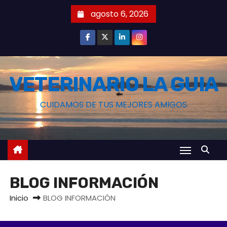
S
agosto 6, 2026
a
l
t
a
r
VETERINARIO LA GUIA
a
CUIDAMOS DE TUS MEJORES AMIGOS
l
c
o
n
t
e
BLOG INFORMACIÓN
n
Inicio
BLOG INFORMACIÓN
i
d